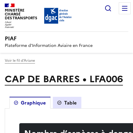
Recherc
MINISTÈRE
CHARGÉ
DES TRANSPORTS
PIAF
Plateforme d'Information Aviaire en France
Voir le fil d’Ariane
CAP DE BARRES • LFA006
Graphique
Table