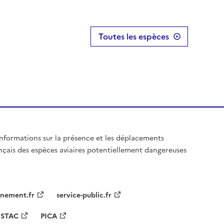
Toutes les espèces
informations sur la présence et les déplacements
rançais des espèces aviaires potentiellement dangereuses
nement.fr
service-public.fr
STAC
PICA