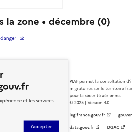
 la zone • décembre (0)
e danger
r
PIAF permet la consultation d'
gouv.fr
migratoires sur le territoire f
pour la sécurité aérienne.
xpérience et les services
© 2025 | Version 4.0
legifrance.gouv.fr
gouver
Accepter
data.gouv.fr
DGAC