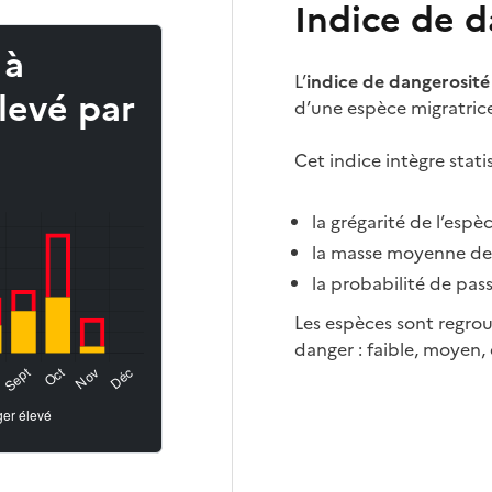
Indice de d
 à
L’
indice de dangerosité
levé par
d’une espèce migratric
Cet indice intègre stat
la grégarité de l’esp
la masse moyenne de 
la probabilité de pas
Les espèces sont regrou
danger : faible, moyen, 