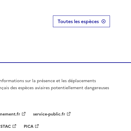
Toutes les espèces
informations sur la présence et les déplacements
rançais des espèces aviaires potentiellement dangereuses
nement.fr
service-public.fr
STAC
PICA