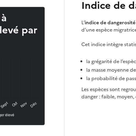
Indice de d
 à
L’
indice de dangerosité
levé par
d’une espèce migratric
Cet indice intègre stat
la grégarité de l’esp
la masse moyenne de 
la probabilité de pas
Les espèces sont regrou
danger : faible, moyen, 