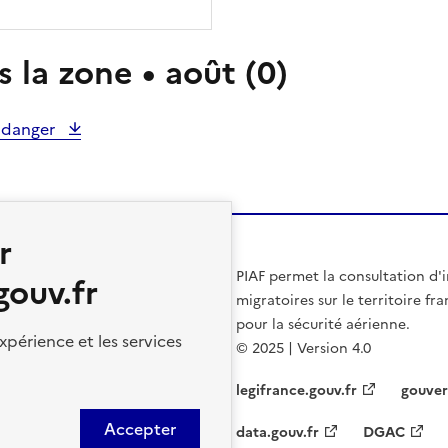
 la zone • août (0)
e danger
r
PIAF permet la consultation d'
gouv.fr
migratoires sur le territoire f
pour la sécurité aérienne.
xpérience et les services
© 2025 | Version 4.0
legifrance.gouv.fr
gouver
Accepter
data.gouv.fr
DGAC