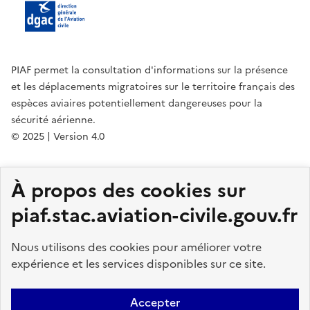
PIAF permet la consultation d'informations sur la présence
et les déplacements migratoires sur le territoire français des
espèces aviaires potentiellement dangereuses pour la
sécurité aérienne.
© 2025 | Version 4.0
legifrance.gouv.fr
gouvernement.fr
À propos des cookies sur
service-public.fr
data.gouv.fr
DGAC
piaf.stac.aviation-civile.gouv.fr
STAC
PICA
Nous utilisons des cookies pour améliorer votre
expérience et les services disponibles sur ce site.
Accueil
Contact
Mentions légales
Plan du site
Accessibilité :
totalement conforme
Notice utilisateur
Accepter