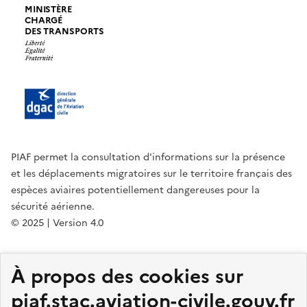
MINISTÈRE
CHARGÉ
DES TRANSPORTS
PIAF permet la consultation d'informations sur la présence
et les déplacements migratoires sur le territoire français des
espèces aviaires potentiellement dangereuses pour la
sécurité aérienne.
© 2025 | Version 4.0
legifrance.gouv.fr
gouvernement.fr
À propos des cookies sur
service-public.fr
data.gouv.fr
DGAC
piaf.stac.aviation-civile.gouv.fr