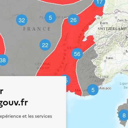
17
5
26
32
22
56
38
55
29
r
5
39
PIAF permet la consultation d'
gouv.fr
12
migratoires sur le territoire f
pour la sécurité aérienne.
8
xpérience et les services
© 2025 | Version 4.0