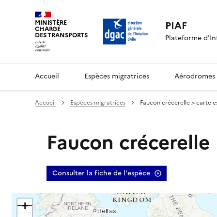
MINISTÈRE
PIAF
CHARGÉ
DES TRANSPORTS
Plateforme d'In
Accueil
Espèces migratrices
Aérodromes
Accueil
Espèces migratrices
Faucon crécerelle > carte 
Faucon crécerelle
Consulter la fiche de l'espèce
+