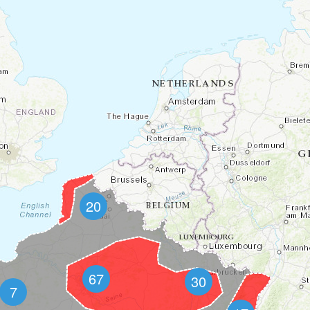
20
67
30
7