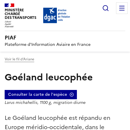
Recherc
MINISTÈRE
CHARGÉ
DES TRANSPORTS
PIAF
Plateforme d'Information Aviaire en France
Voir le fil d’Ariane
Goéland leucophée
Consulter la carte de l'espèce
Larus michahellis, 1100 g, migration diurne
Le Goéland leucophée est répandu en
Europe méridio-occidentale, dans le