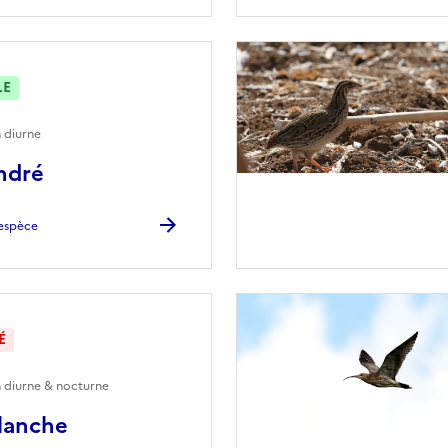
LE
 diurne
ndré
l'espèce
É
n diurne & nocturne
lanche