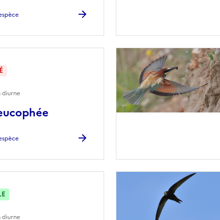
l'espèce
É
 diurne
leucophée
l'espèce
LE
 diurne