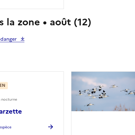
 la zone • août (12)
e danger
EN
n nocturne
arzette
l'espèce