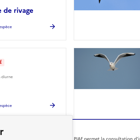
 de rivage
l'espèce
É
 diurne
l'espèce
r
PIAF permet la consultation d'