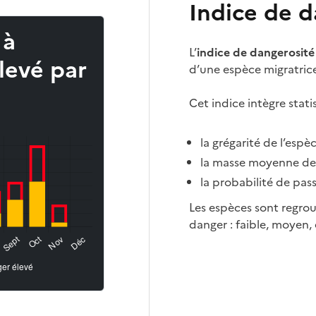
Indice de d
 à
L’
indice de dangerosité
levé par
d’une espèce migratric
Cet indice intègre stat
la grégarité de l’esp
la masse moyenne de 
la probabilité de pas
Les espèces sont regrou
danger : faible, moyen, 