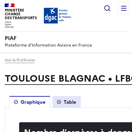
Recherc
MINISTÈRE
CHARGÉ
DES TRANSPORTS
PIAF
Plateforme d'Information Aviaire en France
Voir le fil d’Ariane
TOULOUSE BLAGNAC • LF
Graphique
Table