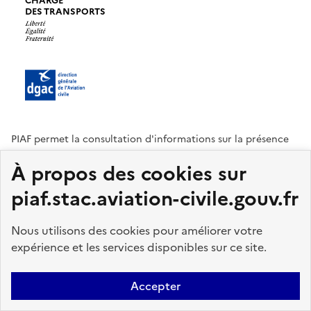
CHARGÉ
DES TRANSPORTS
PIAF permet la consultation d'informations sur la présence
et les déplacements migratoires sur le territoire français des
À propos des cookies sur
espèces aviaires potentiellement dangereuses pour la
sécurité aérienne.
piaf.stac.aviation-civile.gouv.fr
© 2025 | Version 4.0
Nous utilisons des cookies pour améliorer votre
legifrance.gouv.fr
gouvernement.fr
expérience et les services disponibles sur ce site.
service-public.fr
data.gouv.fr
DGAC
Accepter
STAC
PICA