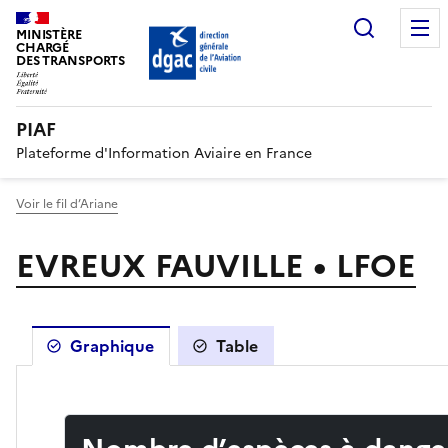
Recherc
MINISTÈRE
CHARGÉ
DES TRANSPORTS
PIAF
Plateforme d'Information Aviaire en France
Voir le fil d’Ariane
EVREUX FAUVILLE • LFOE
Graphique
Table