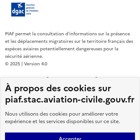
PIAF permet la consultation d'informations sur la présence
et les déplacements migratoires sur le territoire français des
espèces aviaires potentiellement dangereuses pour la
sécurité aérienne.
© 2025 | Version 4.0
legifrance.gouv.fr
gouvernement.fr
À propos des cookies sur
service-public.fr
data.gouv.fr
DGAC
piaf.stac.aviation-civile.gouv.fr
STAC
PICA
Nous utilisons des cookies pour améliorer votre
expérience et les services disponibles sur ce site.
Accueil
Contact
Mentions légales
Plan du site
Accessibilité :
totalement conforme
Notice utilisateur
Accepter