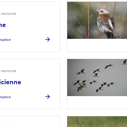
n nocturne
ne
l'espèce
n nocturne
icienne
l'espèce