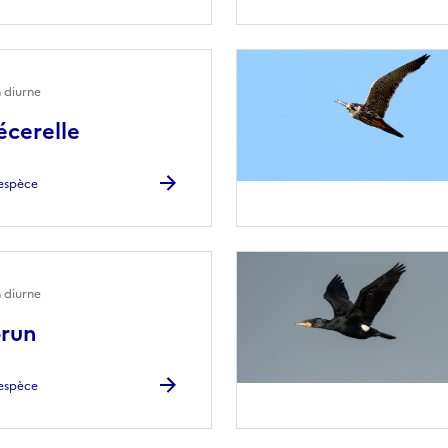
 diurne
écerelle
l'espèce
 diurne
brun
l'espèce