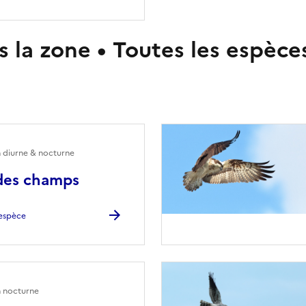
 la zone • Toutes les espèce
n diurne & nocturne
des champs
l'espèce
n nocturne