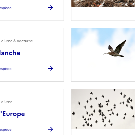
l'espèce
n diurne & nocturne
lanche
l'espèce
 diurne
d'Europe
l'espèce