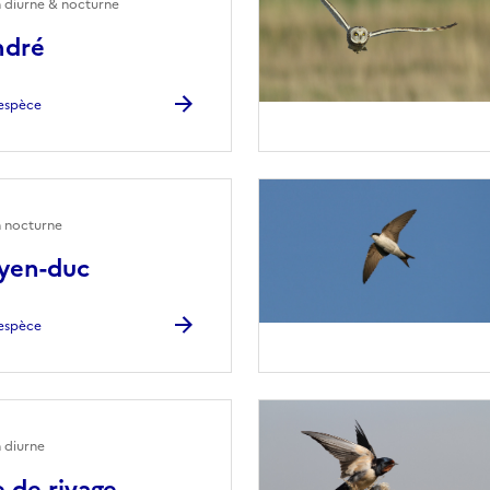
n diurne & nocturne
ndré
l'espèce
n nocturne
yen-duc
l'espèce
 diurne
 de rivage