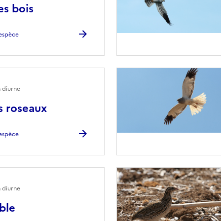
es bois
l'espèce
 diurne
s roseaux
l'espèce
 diurne
ble