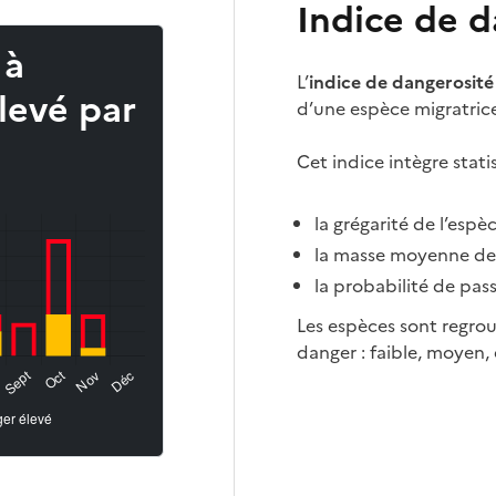
Indice de d
 à
L’
indice de dangerosité
levé par
d’une espèce migratric
Cet indice intègre stat
la grégarité de l’esp
la masse moyenne de 
la probabilité de pas
Les espèces sont regrou
danger : faible, moyen, 