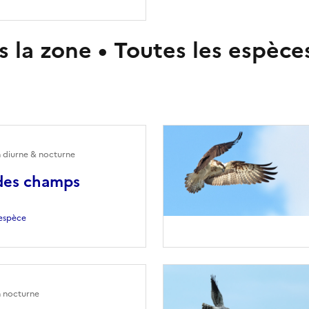
 la zone • Toutes les espèce
n diurne & nocturne
des champs
l'espèce
n nocturne