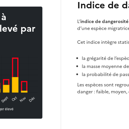
Indice de d
 à
L’
indice de dangerosité
levé par
d’une espèce migratric
Cet indice intègre stat
la grégarité de l’esp
la masse moyenne de 
la probabilité de pas
Les espèces sont regrou
danger : faible, moyen, 