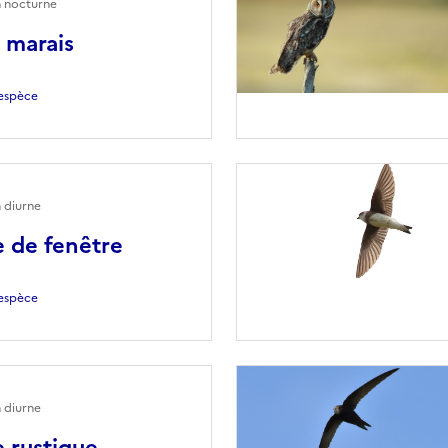
n nocturne
 marais
l'espèce
 diurne
e de fenêtre
l'espèce
 diurne
e rustique