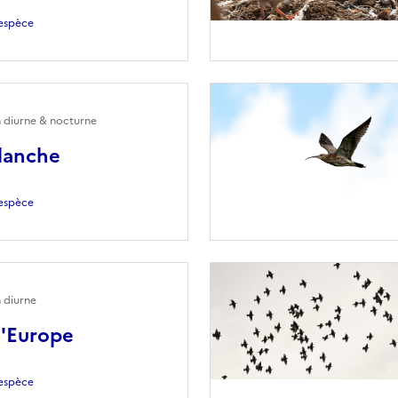
l'espèce
n diurne & nocturne
lanche
l'espèce
 diurne
d'Europe
l'espèce