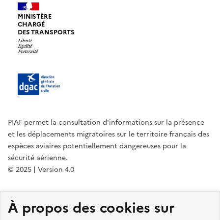
MINISTÈRE
CHARGÉ
DES TRANSPORTS
PIAF permet la consultation d'informations sur la présence
et les déplacements migratoires sur le territoire français des
espèces aviaires potentiellement dangereuses pour la
sécurité aérienne.
© 2025 | Version 4.0
legifrance.gouv.fr
gouvernement.fr
À propos des cookies sur
service-public.fr
data.gouv.fr
DGAC